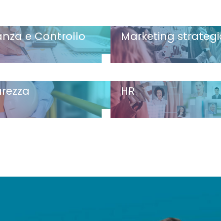
anza e Controllo
Marketing strateg
urezza
HR