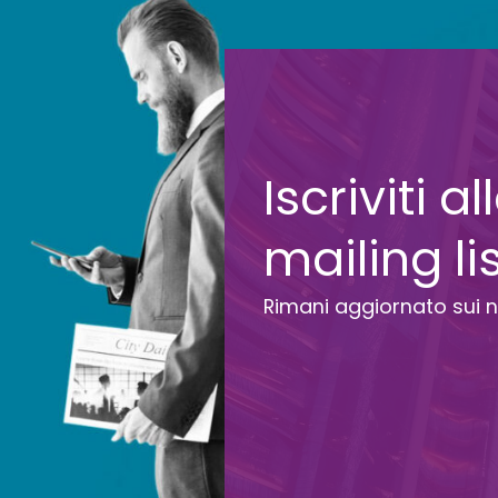
Iscriviti a
mailing li
Rimani aggiornato sui n