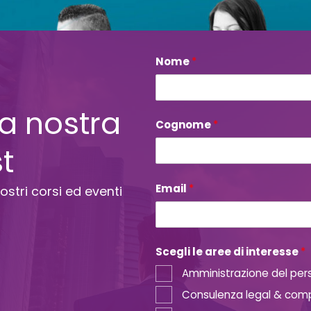
Nome
P
*
r
i
v
lla nostra
a
c
Cognome
*
y
st
*
P
o
l
Email
*
ostri corsi ed eventi
i
c
y
Scegli le aree di interesse
*
Amministrazione del per
Consulenza legal & com