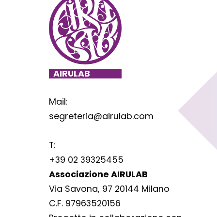
Mail:
segreteria@airulab.com
T:
+39 02 39325455
Associazione AIRULAB
Via Savona, 97 20144 Milano
C.F. 97963520156