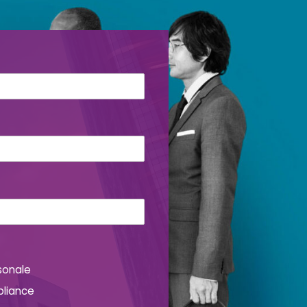
sonale
pliance