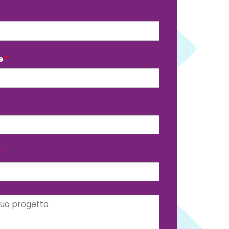
e
*
*