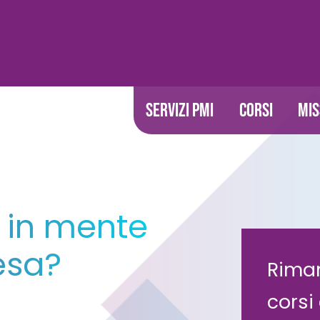
SERVIZI PMI
CORSI
MIS
 in mente
esa?
Riman
corsi