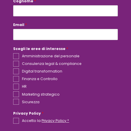
Cognome
*
i
n
t
e
r
Email
*
e
s
s
e
Scegli le aree di interesse
*
Amministrazione del personale
Consulenza legal & compliance
Digital transformation
Finanza e Controllo
HR
Marketing strategico
Sicurezza
Privacy Policy
*
Accetto la
Privacy Policy *