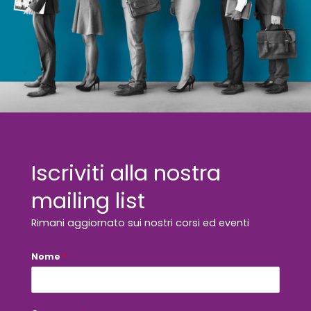
Iscriviti alla nostra
mailing list
Rimani aggiornato sui nostri corsi ed eventi
Nome
*
*
E
m
a
i
l