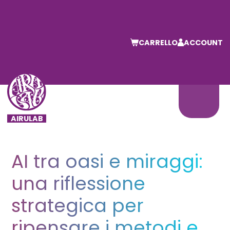
CARRELLO
ACCOUNT
AI tra oasi e miraggi:
una riflessione
strategica per
ripensare i metodi e