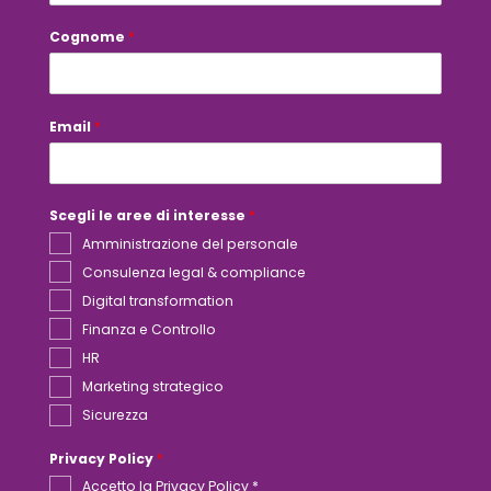
r
e
Cognome
*
s
s
e
i
n
Email
*
t
e
r
e
s
s
Scegli le aree di interesse
*
e
i
Amministrazione del personale
n
Consulenza legal & compliance
t
e
Digital transformation
r
e
Finanza e Controllo
s
HR
s
e
Marketing strategico
Sicurezza
Privacy Policy
*
Accetto la
Privacy Policy *