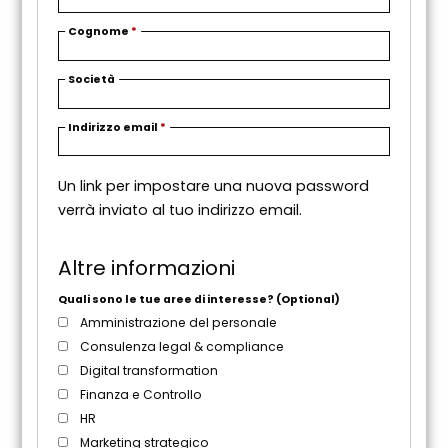
Cognome
*
Società
R
Indirizzo email
*
i
c
Un link per impostare una nuova password
h
verrà inviato al tuo indirizzo email.
i
e
s
Altre informazioni
t
o
Quali sono le tue aree di interesse?
(Optional)
Amministrazione del personale
Consulenza legal & compliance
Digital transformation
Finanza e Controllo
HR
Marketing strategico