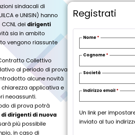
zioni sindacali di
Registrati
, UILCA e UNISIN) hanno
el CCNL dei
dirigenti
vità sia in ambito
Nome
*
ito vengono riassunte
Cognome
*
Contratto Collettivo
elativo al periodo di prova
Società
 introdotto alcune novità
 chiarezza applicativa e
R
Indirizzo email
*
ri neoassunti.
i
iodo di prova potrà
c
Un link per imposta
h
 di dirigenti di nuova
inviato al tuo indiriz
i
sarà più possibile
e
pio, in caso di