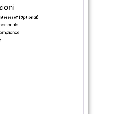
zioni
 interesse?
(Optional)
 personale
compliance
n