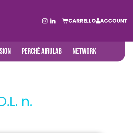
CARRELLO
ACCOUNT
SION
PERCHÉ AIRULAB
NETWORK
.L. n.