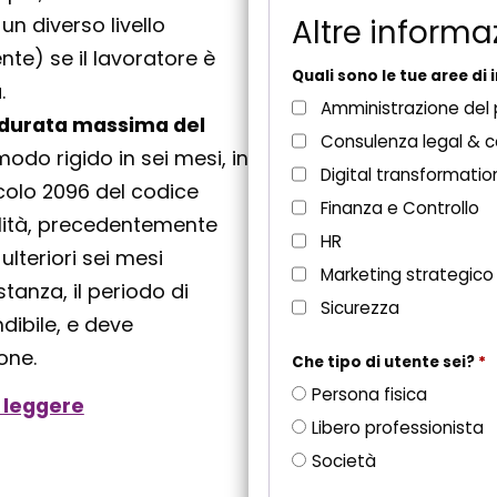
s
Altre informa
n diverso livello
t
te) se il lavoratore è
o
Quali sono le tue aree di
.
Amministrazione del
durata massima del
Consulenza legal & 
modo rigido in sei mesi, in
Digital transformatio
icolo 2096 del codice
Finanza e Controllo
ilità, precedentemente
HR
ulteriori sei mesi
Marketing strategico
tanza, il periodo di
Sicurezza
dibile, e deve
one.
Che tipo di utente sei?
*
Persona fisica
 leggere
Libero professionista
Società