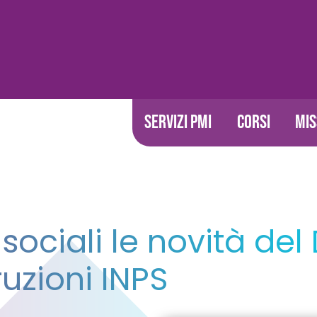
SERVIZI PMI
CORSI
MIS
ociali le novità del D
ruzioni INPS