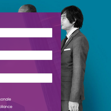
sonale
pliance