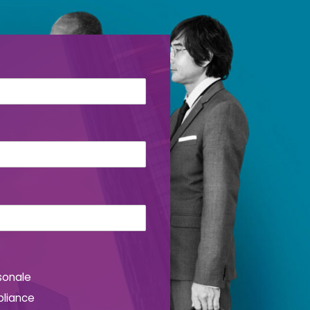
sonale
pliance