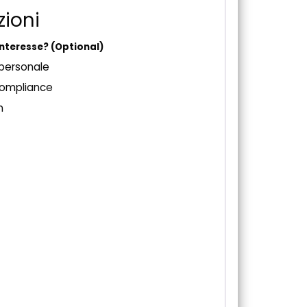
zioni
 interesse?
(Optional)
 personale
compliance
n