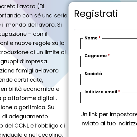
Decreto Lavoro (DL
Registrati
portando con sé una serie
il mondo del lavoro. Si
ccupazione – con il
Nome
*
ni e nuove regole sulla
troduzione di un limite di
Cognome
*
i gruppi d’impresa.
azione famiglia-lavoro
Società
ende certificate,
stenibilità economica e
R
Indirizzo email
*
le piattaforme digitali,
i
ione algoritmica. Sul
c
Un link per imposta
h
smo di adeguamento
inviato al tuo indiriz
i
 del CCNL e l’obbligo di
e
dividuale e nel cedolino.