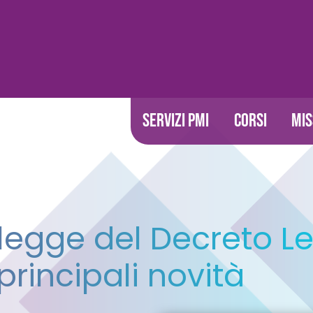
SERVIZI PMI
CORSI
MIS
 legge del Decreto L
principali novità