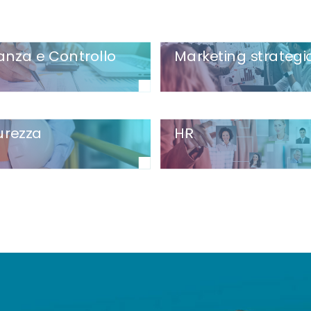
anza e Controllo
Marketing strategi
urezza
HR