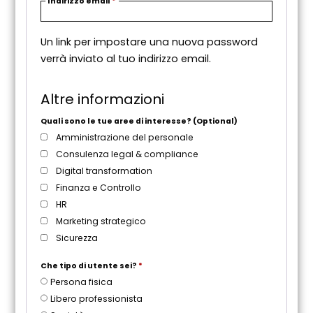
Indirizzo email
*
i
c
Un link per impostare una nuova password
h
verrà inviato al tuo indirizzo email.
i
e
s
Altre informazioni
t
o
Quali sono le tue aree di interesse?
(Optional)
Amministrazione del personale
Consulenza legal & compliance
Digital transformation
Finanza e Controllo
HR
Marketing strategico
Sicurezza
Che tipo di utente sei?
*
Persona fisica
Libero professionista