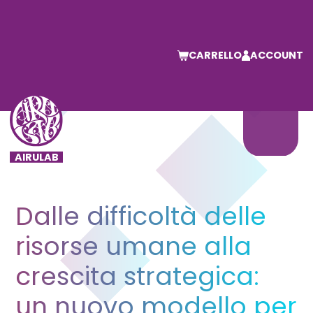
CARRELLO
ACCOUNT
Dalle difficoltà delle
risorse umane alla
crescita strategica:
un nuovo modello per