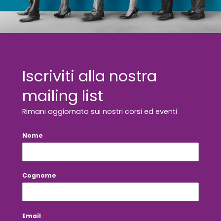
Iscriviti alla nostra
mailing list
Rimani aggiornato sui nostri corsi ed eventi
E
Nome
*
m
a
i
l
P
Cognome
*
r
i
v
a
c
Email
*
y