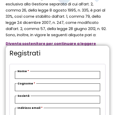
esclusiva alla Gestione separata di cui all’art. 2,
comma 26, della
legge
8 agosto 1995, n. 335, è pari al
33%, così come stabilito dall’art. 1, comma 79, della
legge
24 dicembre 2007, n. 247, come modificato
dall’art. 2, comma 57, della
legge
28 giugno 2012, n. 92.
Sono, inoltre, in vigore le seguenti aliquote pari a:
Diventa sostenitore per continuare a leggere
Registrati
Nome
*
Cognome
*
Società
R
Indirizzo email
*
i