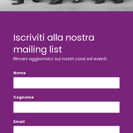
Iscriviti alla nostra
mailing list
Rimani aggiornato sui nostri corsi ed eventi
Nome
E
*
m
a
i
l
P
Cognome
*
o
l
i
c
y
Email
*
i
n
t