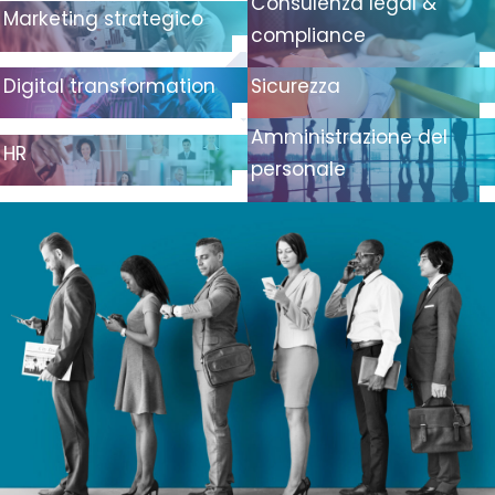
Consulenza legal &
Marketing strategico
compliance
Digital transformation
Sicurezza
Amministrazione del
HR
personale