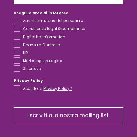
e
r
e
Scegli le aree di interesse
*
s
s
Amministrazione del personale
e
Consulenza legal & compliance
Digital transformation
Finanza e Controllo
HR
Marketing strategico
Sicurezza
Privacy Policy
*
Accetto la
Privacy Policy *
Iscriviti alla nostra mailing list