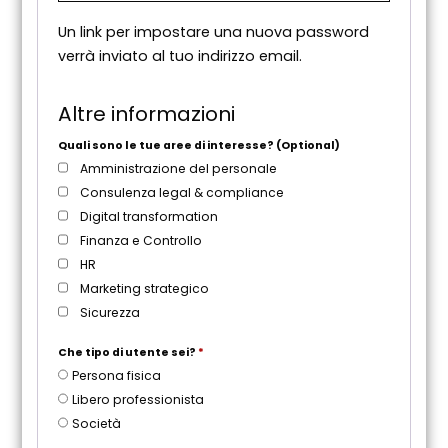
c
Un link per impostare una nuova password
h
verrà inviato al tuo indirizzo email.
i
e
s
Altre informazioni
t
o
Quali sono le tue aree di interesse?
(Optional)
Amministrazione del personale
Consulenza legal & compliance
Digital transformation
Finanza e Controllo
HR
Marketing strategico
Sicurezza
Che tipo di utente sei?
*
Persona fisica
Libero professionista
Società