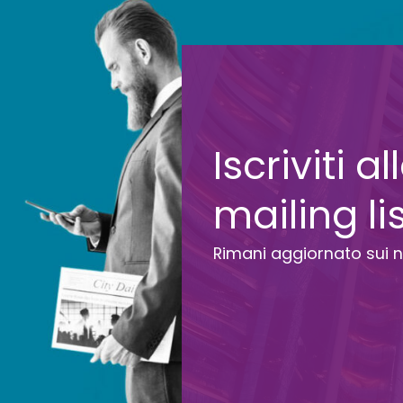
Iscriviti a
mailing li
Rimani aggiornato sui n