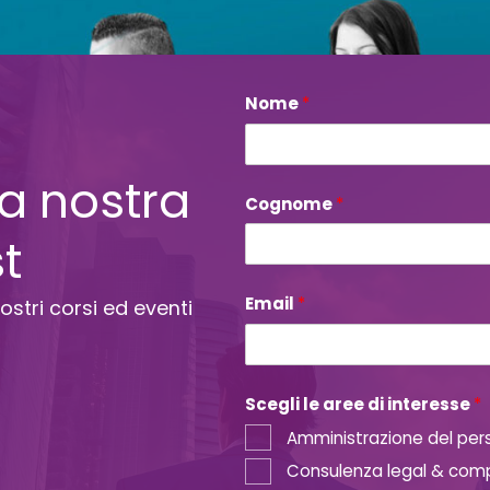
Nome
*
*
d
i
P
lla nostra
o
l
Cognome
*
i
st
c
y
Email
*
ostri corsi ed eventi
Scegli le aree di interesse
*
Amministrazione del per
Consulenza legal & com