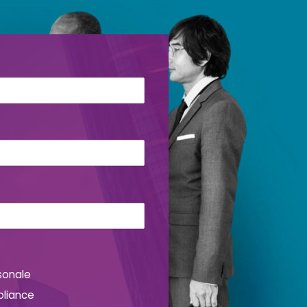
sonale
pliance