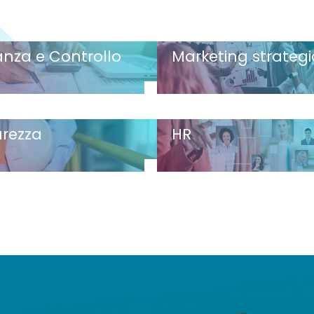
anza e Controllo
Marketing strateg
urezza
HR