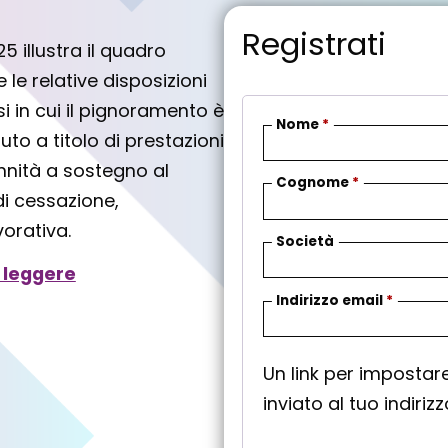
Registrati
5 illustra il quadro
le relative disposizioni
i in cui il pignoramento è
Nome
*
to a titolo di prestazioni
nnità a sostegno al
Cognome
*
di cessazione,
vorativa.
Società
 leggere
R
Indirizzo email
*
i
c
Un link per imposta
h
inviato al tuo indiriz
i
e