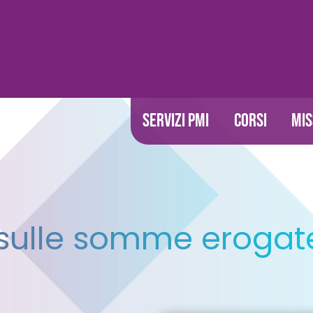
SERVIZI PMI
CORSI
MIS
 sulle somme erogat