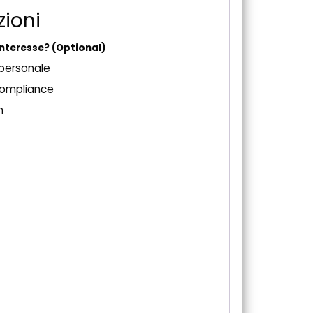
zioni
 interesse?
(Optional)
 personale
compliance
n