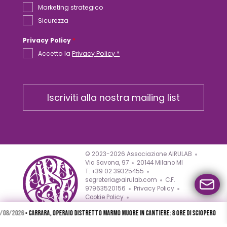
Marketing strategico
Sicurezza
Privacy Policy
*
Accetto la
Privacy Policy *
Iscriviti alla nostra mailing list
© 2023-2026 Associazione AIRULAB
Via Savona, 97
20144 Milano MI
T. +39 02 39325455
segreteria@airulab.com
C.F.
97963520156
Privacy Policy
Cookie Policy
Esercita il diritto di recesso
/2026
• Carrara, operaio distretto marmo muore in cantiere: 8 ore di sciopero
05
Preferenze di privacy
Copyright
Progetto in collaborazione con AIRU