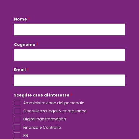
Nome
*
*
C
o
g
n
o
Cognome
*
m
e
S
c
e
Email
*
g
l
i
Scegli le aree di interesse
*
Amministrazione del personale
Consulenza legal & compliance
Digital transformation
Finanza e Controllo
HR