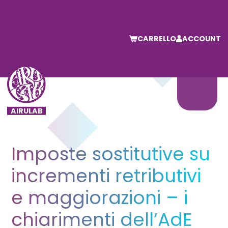
CARRELLO
ACCOUNT
Imposte sostitutive su
incrementi retributivi
e maggiorazioni – i
chiarimenti dell’AdE