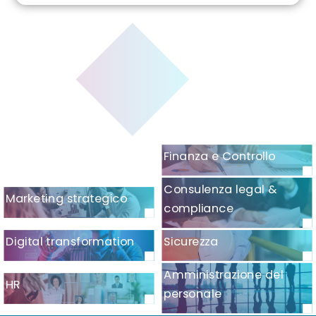
Finanza e Controllo
Consulenza legal &
Marketing strategico
compliance
Digital transformation
Sicurezza
Amministrazione del
HR
personale