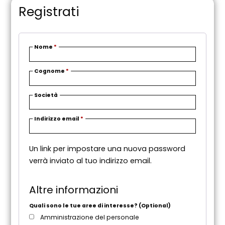
Registrati
Nome
*
Cognome
*
Società
R
Indirizzo email
*
i
c
Un link per impostare una nuova password
h
verrà inviato al tuo indirizzo email.
i
e
s
Altre informazioni
t
o
Quali sono le tue aree di interesse?
(Optional)
Amministrazione del personale