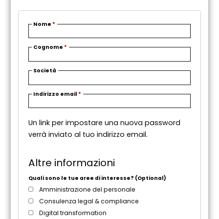
Nome
*
Cognome
*
Società
R
Indirizzo email
*
i
c
Un link per impostare una nuova password
h
verrà inviato al tuo indirizzo email.
i
e
s
Altre informazioni
t
o
Quali sono le tue aree di interesse?
(Optional)
Amministrazione del personale
Consulenza legal & compliance
Digital transformation