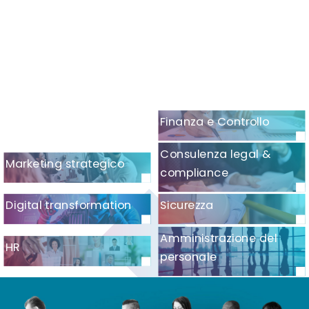
Finanza e Controllo
Consulenza legal &
Marketing strategico
compliance
Digital transformation
Sicurezza
Amministrazione del
HR
personale