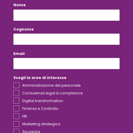
Nome
*
*
a
r
e
e
d
Cognome
*
i
Email
*
Scegli le aree di interesse
*
Amministrazione del personale
Consulenza legal & compliance
Digital transformation
Finanza e Controllo
HR
Marketing strategico
Sicurezza