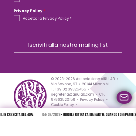
Privacy Policy
*
Accetto la
Privacy Policy *
Iscriviti alla nostra mailing list
© 2023-2026 Associazione AIRULAB
Via Savona, 97
20144 Milano MI
T. +39 02 39325455
segreteria@airulab.com
C.F.
97963520156
Privacy Policy
Cookie Policy
Esercita il diritto di recesso
in crescita del 40%
04/08/2026
• Google ritira l’AI da Earth: quando i deepfake sate
Preferenze di privacy
Copyright
Progetto in collaborazione con AIRU