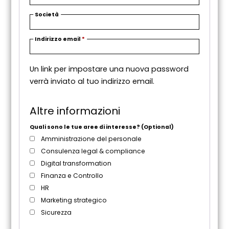
Società
R
Indirizzo email
*
i
c
Un link per impostare una nuova password
h
verrà inviato al tuo indirizzo email.
i
e
s
Altre informazioni
t
o
Quali sono le tue aree di interesse?
(Optional)
Amministrazione del personale
Consulenza legal & compliance
Digital transformation
Finanza e Controllo
HR
Marketing strategico
Sicurezza