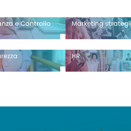
anza e Controllo
Marketing strateg
urezza
HR