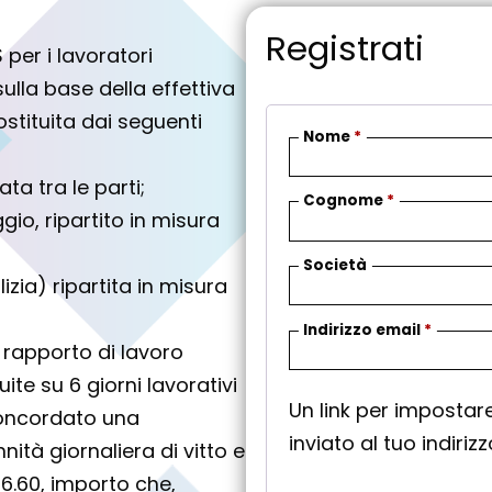
Registrati
S per i lavoratori
lla base della effettiva
costituita dai seguenti
Nome
*
ta tra le parti;
Cognome
*
gio, ripartito in misura
Società
izia) ripartita in misura
R
Indirizzo email
*
un rapporto di lavoro
i
ite su 6 giorni lavorativi
c
Un link per imposta
h
 concordato una
inviato al tuo indiriz
i
nità giornaliera di vitto e
e
 6.60, importo che,