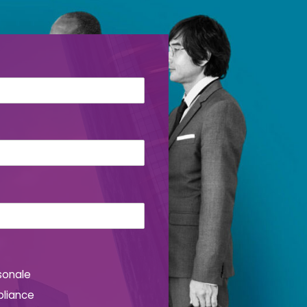
sonale
pliance