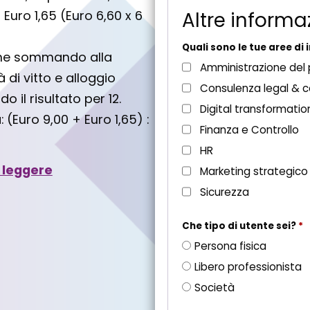
s
Altre informa
 Euro 1,65 (Euro 6,60 x 6
t
o
Quali sono le tue aree di
tiene sommando alla
Amministrazione del
à di vitto e alloggio
Consulenza legal & 
 il risultato per 12.
Digital transformatio
 (Euro 9,00 + Euro 1,65) :
Finanza e Controllo
HR
 leggere
Marketing strategico
Sicurezza
Che tipo di utente sei?
*
Persona fisica
Libero professionista
Società