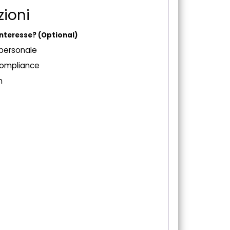
zioni
 interesse?
(Optional)
 personale
compliance
n