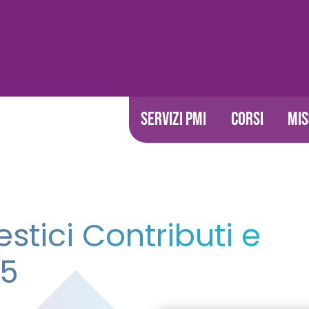
SERVIZI PMI
CORSI
MIS
stici Contributi e
25