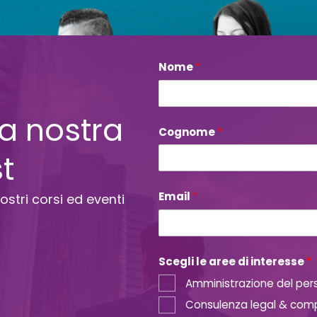
Nome
E
*
m
a
i
lla nostra
l
C
Cognome
*
o
st
g
n
o
m
Email
*
ostri corsi ed eventi
e
*
Scegli le aree di interesse
*
Amministrazione del per
Consulenza legal & com