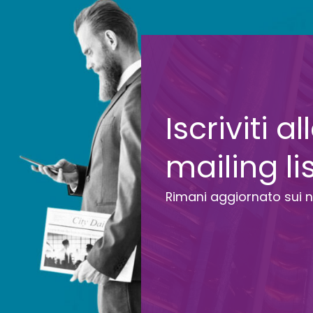
Iscriviti a
mailing li
Rimani aggiornato sui n