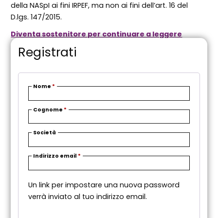
della NASpI ai fini IRPEF, ma non ai fini dell’art. 16 del
D.lgs. 147/2015.
Diventa sostenitore per continuare a leggere
Registrati
Nome
*
Cognome
*
Società
R
Indirizzo email
*
i
c
Un link per impostare una nuova password
h
verrà inviato al tuo indirizzo email.
i
e
s