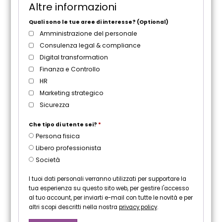
Altre informazioni
t
o
Quali sono le tue aree di interesse?
(Optional)
Amministrazione del personale
Consulenza legal & compliance
Digital transformation
Finanza e Controllo
HR
Marketing strategico
Sicurezza
Che tipo di utente sei?
*
Persona fisica
Libero professionista
Società
I tuoi dati personali verranno utilizzati per supportare la
tua esperienza su questo sito web, per gestire l'accesso
al tuo account, per inviarti e-mail con tutte le novità e per
altri scopi descritti nella nostra
privacy policy
.