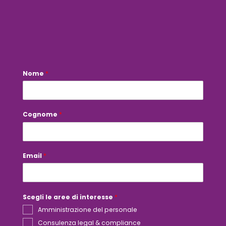
Nome
C
*
o
g
n
o
m
Cognome
*
e
P
o
l
i
Email
*
c
y
a
r
e
e
Scegli le aree di interesse
*
Amministrazione del personale
Consulenza legal & compliance