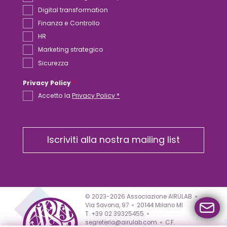
Digital transformation
Finanza e Controllo
HR
Marketing strategico
Sicurezza
Privacy Policy
*
Accetto la
Privacy Policy *
Iscriviti alla nostra mailing list
© 2023-2026 Associazione AIRULAB
Via Savona, 97
20144 Milano MI
T. +39 02 39325455
segreteria@airulab.com
C.F.