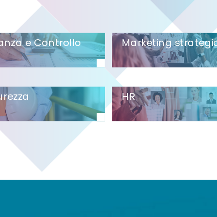
anza e Controllo
Marketing strategi
urezza
HR