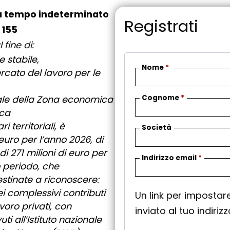
 a tempo indeterminato
Registrati
 155
l fine di:
 stabile,
Nome
*
ercato del lavoro per le
Cognome
*
nale della Zona economica
ica
i territoriali, è
Società
 euro per l’anno 2026, di
di 271 milioni di euro per
R
Indirizzo email
*
o periodo, che
i
estinate a riconoscere:
c
i complessivi contributi
Un link per imposta
h
voro privati, con
inviato al tuo indiriz
i
ti all’Istituto nazionale
e