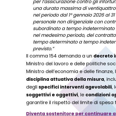
per l’assicurazione contro gli infortun
una durata massima di ventiquattro 
nel periodo dal 1° gennaio 2026 al 3
personale non dirigenziale con contr
subordinato a tempo indeterminato o
nel medesimo periodo, del contratto
tempo determinato a tempo indeter
previsto.”
Il comma 154 demanda a un
decreto i
Ministro del lavoro e delle politiche soci
Ministro dell’economia e delle finanze, l
disciplina attuativa della misura
, inc
degli
specifici interventi agevolabili
,
soggettivi e oggettivi
, le
condizioni o
garantire il rispetto del limite di spes
Diventa sostenitore per continuare a