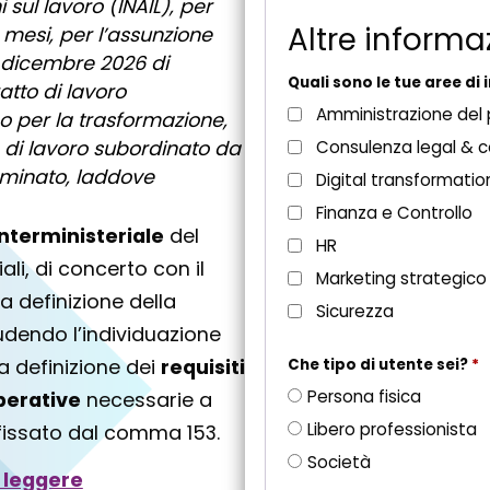
i sul lavoro (INAIL), per
s
Altre informa
mesi, per l’assunzione
t
1 dicembre 2026 di
o
Quali sono le tue aree di
atto di lavoro
Amministrazione del
 per la trasformazione,
 di lavoro subordinato da
Consulenza legal & 
minato, laddove
Digital transformatio
Finanza e Controllo
nterministeriale
del
HR
ali, di concerto con il
Marketing strategico
a definizione della
Sicurezza
ludendo l’individuazione
 la definizione dei
requisiti
Che tipo di utente sei?
*
Persona fisica
perative
necessarie a
Libero professionista
a fissato dal comma 153.
Società
 leggere