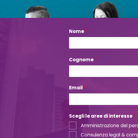
Nome
l
*
e
l
e
*
Cognome
*
Email
*
Scegli le aree di interesse
*
Amministrazione del per
Consulenza legal & com