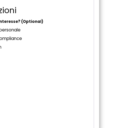
zioni
 interesse?
(Optional)
 personale
compliance
n