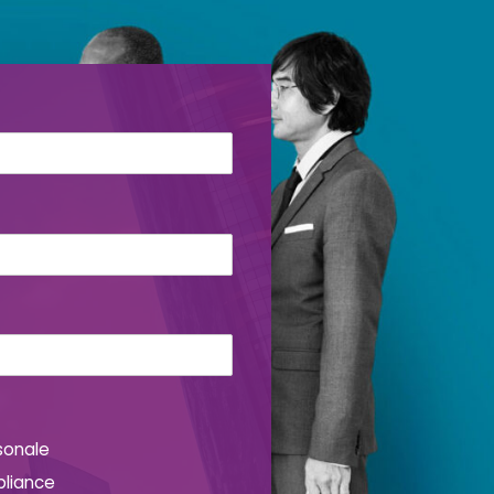
sonale
pliance