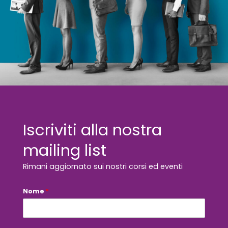
Iscriviti alla nostra
mailing list
Rimani aggiornato sui nostri corsi ed eventi
Nome
d
*
i
*
E
m