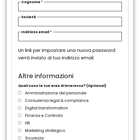
Cognome
*
Società
R
Indirizzo email
*
i
c
Un link per impostare una nuova password
h
verrà inviato al tuo indirizzo email.
i
e
s
Altre informazioni
t
o
Quali sono le tue aree di interesse?
(Optional)
Amministrazione del personale
Consulenza legal & compliance
Digital transformation
Finanza e Controllo
HR
Marketing strategico
Sicurezza