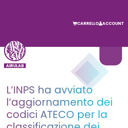
CARRELLO
ACCOUNT
L’INPS ha avviato
l’aggiornamento dei
codici ATECO per la
classificazione dei