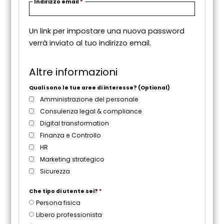
R
Indirizzo email
*
i
c
Un link per impostare una nuova password
h
verrà inviato al tuo indirizzo email.
i
e
s
Altre informazioni
t
o
Quali sono le tue aree di interesse?
(Optional)
Amministrazione del personale
Consulenza legal & compliance
Digital transformation
Finanza e Controllo
HR
Marketing strategico
Sicurezza
Che tipo di utente sei?
*
Persona fisica
Libero professionista