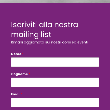
Iscriviti alla nostra
mailing list
Rimani aggiornato sui nostri corsi ed eventi
E
Nome
*
m
a
i
l
*
Cognome
*
a
r
e
e
Email
*